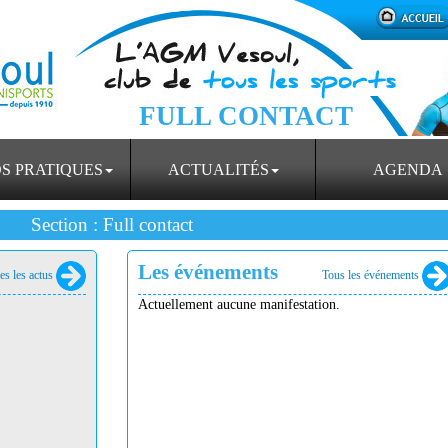
FULL CONTACT
OS PRATIQUES
ACTUALITÉS
AGENDA
Section : Full contact
Les événements
es les actus
Tous les événements
Actuellement aucune manifestation.