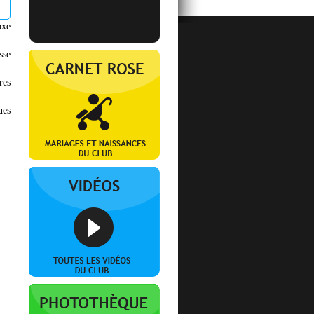
oxe
sse
res
ues